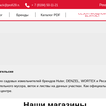
Рек
ack@profi29.ru
+ 7 (8184) 50-11-21
СЕЗОН МОЩНО
ог
Бренды
Каталог PDF
ВЫГОДЫ
нгельске
ких садовых измельчителей брендов Huter, DENZEL, WORTEX и Реса
ельного мусора, веток и листвы на дачных участках. Как официал
 центре.
Наши магазины