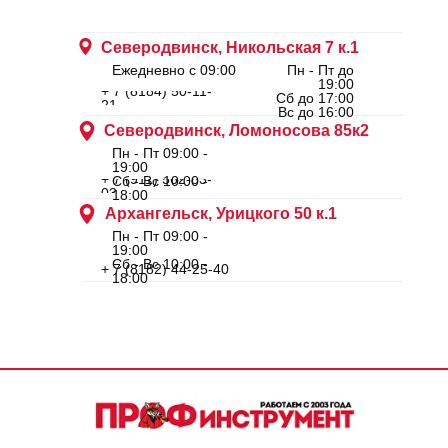
Северодвинск, Никольская 7 к.1
Ежедневно с 09:00
Пн - Пт до
19:00
+ 7 (8184) 50-11-
Сб до 17:00
21
Вс до 16:00
Северодвинск, Ломоносова 85к2
Пн - Пт 09:00 -
19:00
+ 7 (911) 562-83-
Сб - Вс 10:00 -
03
18:00
Архангельск, Урицкого 50 к.1
Пн - Пт 09:00 -
19:00
Сб - Вс 10:00 -
+ 7 (8182) 44-25-40
18:00