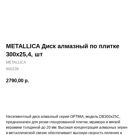
METALLICA Диск алмазный по плитке
300х25,4, шт
METALLICA
900239
2790,00
р.
ДОБАВИТЬ В КОРЗИНУ
Наши магазины
Несегментный диск алмазный серии OPTIMA, модель DB300x25C,
предназначен для резки глазурованной плитки, мрамора и мягкой
керамики толщиной до 20 мм. Высокая концентрация алмазных зерен
Северодвинск, Никольская 7 к.1
в металлической связке обеспечивает высокую скорость пиления и