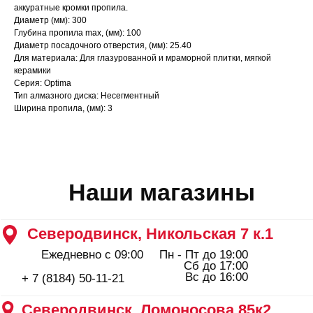
Ежедневно с 09:00
Пн - Пт до 19:00
аккуратные кромки пропила.
Сб до 17:00
Вс до 16:00
+ 7 (8184) 50-11-21
Диаметр (мм): 300
Глубина пропила max, (мм): 100
Северодвинск, Ломоносова 85к2
Диаметр посадочного отверстия, (мм): 25.40
Пн - Пт 09:00 - 19:00
Для материала: Для глазурованной и мраморной плитки, мягкой
Сб - Вс 10:00 - 18:00
керамики
+ 7 (911) 562-83-03
Серия: Optima
Архангельск, Урицкого 50 к.1
Тип алмазного диска: Несегментный
Ширина пропила, (мм): 3
Пн - Пт 09:00 - 19:00
Сб - Вс 10:00 - 18:00
+ 7 (8182) 44-25-40