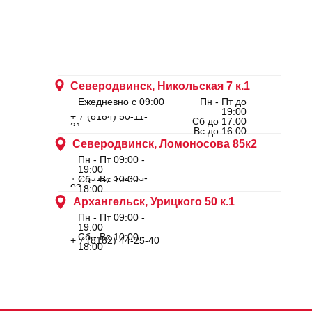
Северодвинск, Никольская 7 к.1
Ежедневно с 09:00
Пн - Пт до
19:00
+ 7 (8184) 50-11-
Сб до 17:00
21
Вс до 16:00
Северодвинск, Ломоносова 85к2
Пн - Пт 09:00 -
19:00
+ 7 (911) 562-83-
Сб - Вс 10:00 -
03
18:00
Архангельск, Урицкого 50 к.1
Пн - Пт 09:00 -
19:00
Сб - Вс 10:00 -
+ 7 (8182) 44-25-40
18:00