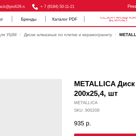
Рек
ack@profi29.ru
+ 7 (8184) 50-11-21
СЕЗОН МОЩНО
ог
Бренды
Каталог PDF
ВЫГОДЫ
для УШМ
/
Диски алмазные по плитке и керамограниту
/
METALLI
METALLICA Диск
200х25,4, шт
METALLICA
SKU:
900208
935
р.