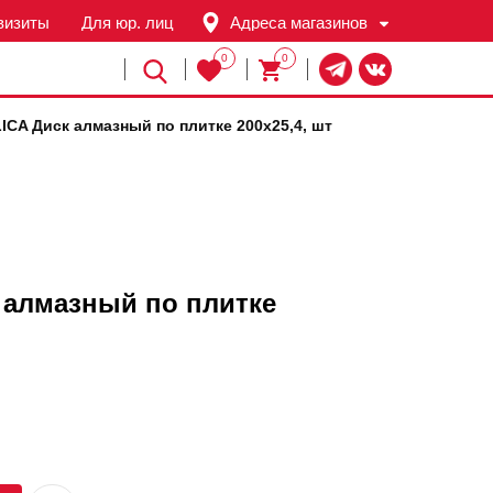
визиты
Для юр. лиц
Адреса магазинов
0
0
Й
CA Диск алмазный по плитке 200х25,4, шт
 алмазный по плитке