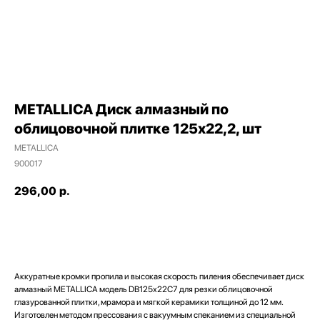
METALLICA Диск алмазный по
облицовочной плитке 125х22,2, шт
METALLICA
900017
296,00
р.
ДОБАВИТЬ В КОРЗИНУ
Наши магазины
Аккуратные кромки пропила и высокая скорость пиления обеспечивает диск
алмазный METALLICA модель DB125x22C7 для резки облицовочной
глазурованной плитки, мрамора и мягкой керамики толщиной до 12 мм.
Северодвинск, Никольская 7 к.1
Изготовлен методом прессования с вакуумным спеканием из специальной