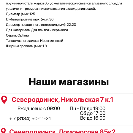
Ежедневно с 09:00
Пн - Пт до 19:00
пружинной стали марки 65Г, с металлической связкой алмазного слоя для
Сб до 17:00
Вс до 16:00
+ 7 (8184) 50-11-21
увеличения ресурса и использования охлаждения водой.
Диаметр (мм): 125
Северодвинск, Ломоносова 85к2
Глубина пропила max, (мм): 30
Пн - Пт 09:00 - 19:00
Диаметр посадочного отверстия, (мм): 22.23
Сб - Вс 10:00 - 18:00
Для материала: Для плитки и керамики
+ 7 (911) 562-83-03
Серия: Optima
Архангельск, Урицкого 50 к.1
Тип алмазного диска: Несегментный
Ширина пропила, (мм): 1.9
Пн - Пт 09:00 - 19:00
Сб - Вс 10:00 - 18:00
+ 7 (8182) 44-25-40