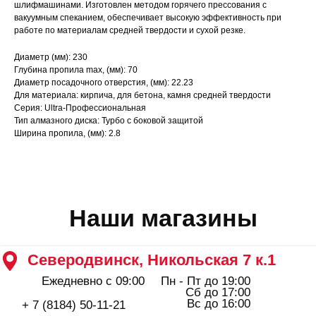
Северодвинск, Никольская 7 к.1
шлифмашинами. Изготовлен методом горячего прессования с
вакуумным спеканием, обеспечивает высокую эффективность при
Ежедневно с 09:00
Пн - Пт до 19:00
Сб до 17:00
работе по материалам средней твердости и сухой резке.
Вс до 16:00
+ 7 (8184) 50-11-21
Диаметр (мм): 230
Северодвинск, Ломоносова 85к2
Глубина пропила max, (мм): 70
Пн - Пт 09:00 - 19:00
Диаметр посадочного отверстия, (мм): 22.23
Сб - Вс 10:00 - 18:00
Для материала: кирпича, для бетона, камня средней твердости
+ 7 (911) 562-83-03
Серия: Ultra-Профессиональная
Архангельск, Урицкого 50 к.1
Тип алмазного диска: Турбо с боковой защитой
Пн - Пт 09:00 - 19:00
Ширина пропила, (мм): 2.8
Сб - Вс 10:00 - 18:00
+ 7 (8182) 44-25-40