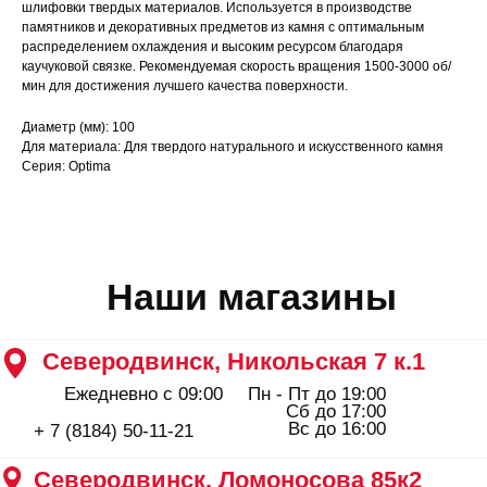
Ежедневно с 09:00
Пн - Пт до 19:00
шлифовки твердых материалов. Используется в производстве
Сб до 17:00
памятников и декоративных предметов из камня с оптимальным
Вс до 16:00
+ 7 (8184) 50-11-21
распределением охлаждения и высоким ресурсом благодаря
Северодвинск, Ломоносова 85к2
каучуковой связке. Рекомендуемая скорость вращения 1500-3000 об/
мин для достижения лучшего качества поверхности.
Пн - Пт 09:00 - 19:00
Сб - Вс 10:00 - 18:00
+ 7 (911) 562-83-03
Диаметр (мм): 100
Для материала: Для твердого натурального и искусственного камня
Архангельск, Урицкого 50 к.1
Серия: Optima
Пн - Пт 09:00 - 19:00
Сб - Вс 10:00 - 18:00
+ 7 (8182) 44-25-40