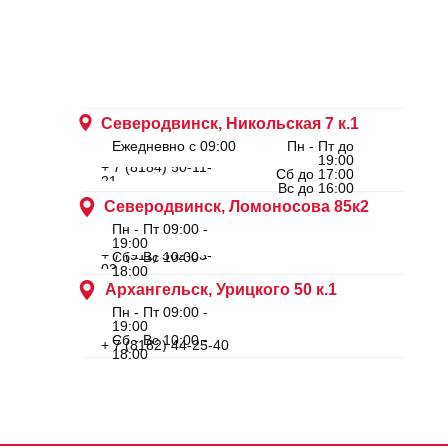
Северодвинск, Никольская 7 к.1
Ежедневно с 09:00
Пн - Пт до
19:00
+ 7 (8184) 50-11-
Сб до 17:00
21
Вс до 16:00
Северодвинск, Ломоносова 85к2
Пн - Пт 09:00 -
19:00
+ 7 (911) 562-83-
Сб - Вс 10:00 -
03
18:00
Архангельск, Урицкого 50 к.1
Пн - Пт 09:00 -
19:00
Сб - Вс 10:00 -
+ 7 (8182) 44-25-40
18:00