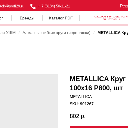
Рек
ack@profi29.ru
+ 7 (8184) 50-11-21
СЕЗОН МОЩНО
ог
Бренды
Каталог PDF
ВЫГОДЫ
для УШМ
/
Алмазные гибкие круги (черепашки)
/
METALLICA Кру
METALLICA Круг 
100х16 Р800, шт
METALLICA
SKU:
901267
802
р.