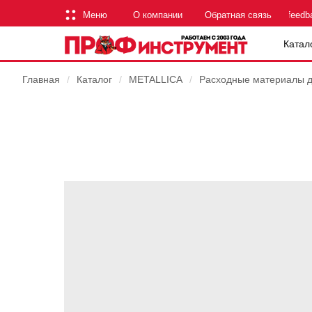
Меню
О компании
Обратная связь
feedb
Катал
Главная
/
Каталог
/
METALLICA
/
Расходные материалы 