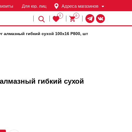
визиты
Для юр. лиц
Адреса магазинов
0
0
Й
г алмазный гибкий сухой 100х16 Р800, шт
алмазный гибкий сухой