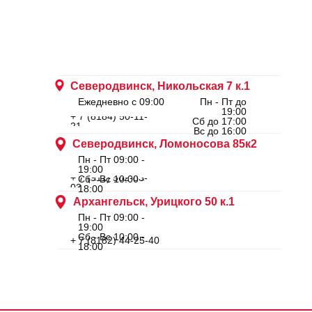
Северодвинск, Никольская 7 к.1
Ежедневно с 09:00
Пн - Пт до
19:00
+ 7 (8184) 50-11-
Сб до 17:00
21
Вс до 16:00
Северодвинск, Ломоносова 85к2
Пн - Пт 09:00 -
19:00
+ 7 (911) 562-83-
Сб - Вс 10:00 -
03
18:00
Архангельск, Урицкого 50 к.1
Пн - Пт 09:00 -
19:00
Сб - Вс 10:00 -
+ 7 (8182) 44-25-40
18:00