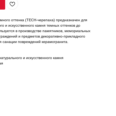
емного оттенка (TECH-черепаха) предназначен для
го и искусственного камня темных оттенков до
льзуется в производстве памятников, мемориальных
ограждений и предметов декоративно-прикладного
для санации повреждений керамогранита.
натурального и искусственного камня
ая