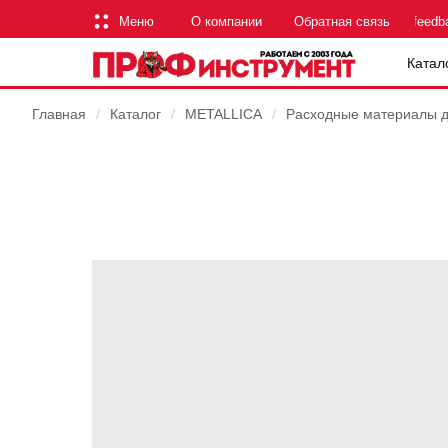
Меню
О компании
Обратная связь
feedb
Катал
Главная
/
Каталог
/
METALLICA
/
Расходные материалы 