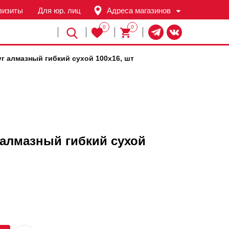
визиты
Для юр. лиц
Адреса магазинов
0
0
Й
г алмазный гибкий сухой 100х16, шт
алмазный гибкий сухой