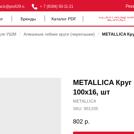
Рек
ack@profi29.ru
+ 7 (8184) 50-11-21
СЕЗОН МОЩНО
ог
Бренды
Каталог PDF
ВЫГОДЫ
для УШМ
/
Алмазные гибкие круги (черепашки)
/
METALLICA Кру
METALLICA Круг 
100х16, шт
METALLICA
SKU:
901335
802
р.