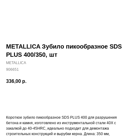
METALLICA Зубило пикообразное SDS
PLUS 400/350, шт
METALLICA
906651
336,00
р.
ДОБАВИТЬ В КОРЗИНУ
Наши магазины
Северодвинск, Никольская 7 к.1
Короткое зубило пикообразное SDS PLUS 400 для разрушения
Ежедневно с 09:00
Пн - Пт до 19:00
бетона и камня, изготовлено из инструментальной стали 40Х с
Сб до 17:00
закалкой до 40-45HRC, идеально подходит для демонтажа
Вс до 16:00
+ 7 (8184) 50-11-21
строительных конструкций и вырубки керна. Длина: 350 мм,