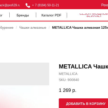
Рек
ack@profi29.ru
+ 7 (8184) 50-11-21
СЕЗОН МОЩНО
ог
Бренды
Каталог PDF
ВЫГОДЫ
 бурение
/
Чашки алмазные
/
METALLICA Чашка алмазная 125х
METALLICA Чашка
METALLICA
SKU:
900840
1 269
р.
ДОБАВИТЬ В КОРЗИНУ