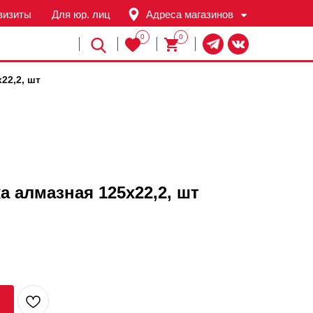
визиты
Для юр. лиц
Адреса магазинов
0
0
Й
22,2, шт
 алмазная 125х22,2, шт