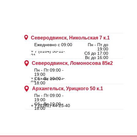
Северодвинск, Никольская 7 к.1
Ежедневно с 09:00
Пн - Пт до
19:00
+ 7 (8184) 50-11-
Сб до 17:00
21
Вс до 16:00
Северодвинск, Ломоносова 85к2
Пн - Пт 09:00 -
19:00
+ 7 (911) 562-83-
Сб - Вс 10:00 -
03
18:00
Архангельск, Урицкого 50 к.1
Пн - Пт 09:00 -
19:00
Сб - Вс 10:00 -
+ 7 (8182) 44-25-40
18:00