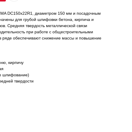
IMA DC150x22R1, диаметром 150 мм и посадочным
начены для грубой шлифовки бетона, кирпича и
ов. Средняя твердость металлической связи
одительность при работе с общестроительными
 в ряде обеспечивают снижение массы и повышение
мню, кирпичу
ая
ое шлифование)
редней твердости