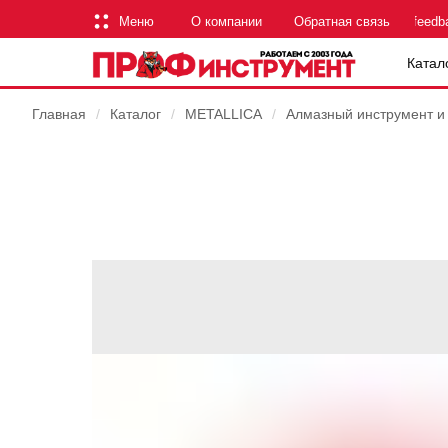
Меню
О компании
Обратная связь
feedb
Катал
Главная
/
Каталог
/
METALLICA
/
Алмазный инструмент и