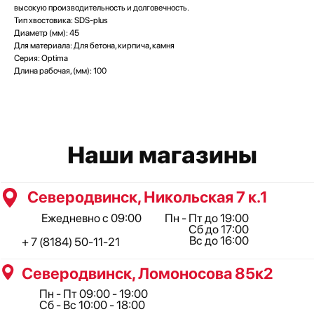
высокую производительность и долговечность.
Северодвинск, Ломоносова 85к2
Тип хвостовика: SDS-plus
Пн - Пт 09:00 - 19:00
Диаметр (мм): 45
Сб - Вс 10:00 - 18:00
Для материала: Для бетона, кирпича, камня
+ 7 (911) 562-83-03
Серия: Optima
Архангельск, Урицкого 50 к.1
Длина рабочая, (мм): 100
Пн - Пт 09:00 - 19:00
Сб - Вс 10:00 - 18:00
+ 7 (8182) 44-25-40