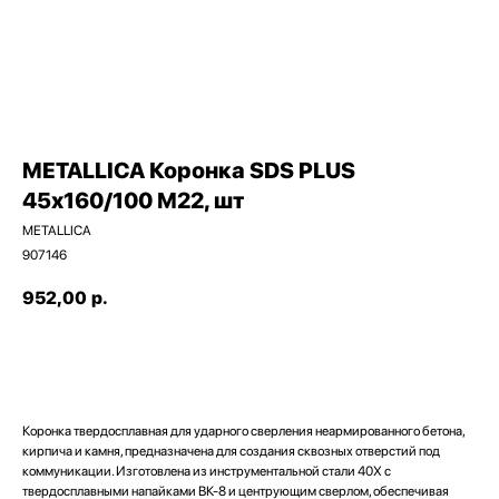
METALLICA Коронка SDS PLUS
45х160/100 М22, шт
METALLICA
907146
952,00
р.
ДОБАВИТЬ В КОРЗИНУ
Наши магазины
Коронка твердосплавная для ударного сверления неармированного бетона,
Северодвинск, Никольская 7 к.1
кирпича и камня, предназначена для создания сквозных отверстий под
Ежедневно с 09:00
Пн - Пт до 19:00
коммуникации. Изготовлена из инструментальной стали 40Х с
Сб до 17:00
Вс до 16:00
+ 7 (8184) 50-11-21
твердосплавными напайками ВК-8 и центрующим сверлом, обеспечивая