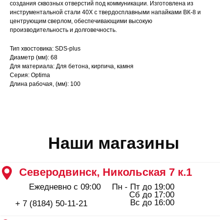
создания сквозных отверстий под коммуникации. Изготовлена из
Ежедневно с 09:00
Пн - Пт до 19:00
инструментальной стали 40Х с твердосплавными напайками ВК-8 и
Сб до 17:00
Вс до 16:00
+ 7 (8184) 50-11-21
центрующим сверлом, обеспечивающими высокую
производительность и долговечность.
Северодвинск, Ломоносова 85к2
Пн - Пт 09:00 - 19:00
Тип хвостовика: SDS-plus
Сб - Вс 10:00 - 18:00
Диаметр (мм): 68
+ 7 (911) 562-83-03
Для материала: Для бетона, кирпича, камня
Архангельск, Урицкого 50 к.1
Серия: Optima
Длина рабочая, (мм): 100
Пн - Пт 09:00 - 19:00
Сб - Вс 10:00 - 18:00
+ 7 (8182) 44-25-40