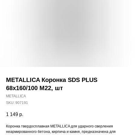
METALLICA Коронка SDS PLUS
68х160/100 М22, шт
METALLICA
SKU:
907191
1 149
р.
Наши магазины
Коронка твердосплавная METALLICA для ударного сверления
неармированного бетона, кирпича и камня, предназначена для
Северодвинск, Никольская 7 к.1