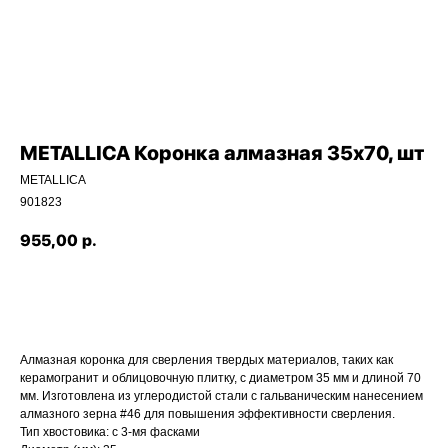
METALLICA Коронка алмазная 35х70, шт
METALLICA
901823
955,00
р.
ДОБАВИТЬ В КОРЗИНУ
Наши магазины
Алмазная коронка для сверления твердых материалов, таких как
Северодвинск, Никольская 7 к.1
керамогранит и облицовочную плитку, с диаметром 35 мм и длиной 70
Ежедневно с 09:00
Пн - Пт до 19:00
мм. Изготовлена из углеродистой стали с гальваническим нанесением
Сб до 17:00
алмазного зерна #46 для повышения эффективности сверления.
Вс до 16:00
+ 7 (8184) 50-11-21
Тип хвостовика: с 3-мя фасками