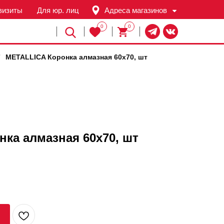
визиты
Для юр. лиц
Адреса магазинов
0
0
Й
/
METALLICA Коронка алмазная 60х70, шт
ка алмазная 60х70, шт