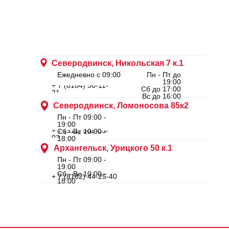
Северодвинск, Никольская 7 к.1
Ежедневно с 09:00
Пн - Пт до
19:00
+ 7 (8184) 50-11-
Сб до 17:00
21
Вс до 16:00
Северодвинск, Ломоносова 85к2
Пн - Пт 09:00 -
19:00
+ 7 (911) 562-83-
Сб - Вс 10:00 -
03
18:00
Архангельск, Урицкого 50 к.1
Пн - Пт 09:00 -
19:00
Сб - Вс 10:00 -
+ 7 (8182) 44-25-40
18:00