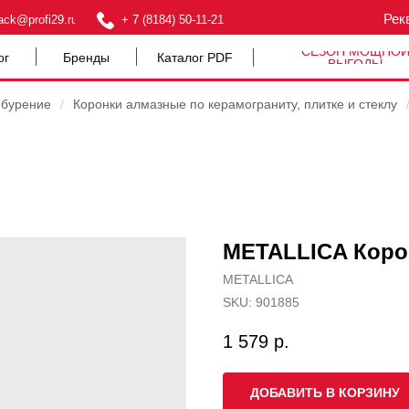
Рек
ack@profi29.ru
+ 7 (8184) 50-11-21
СЕЗОН МОЩНО
ог
Бренды
Каталог PDF
ВЫГОДЫ
 бурение
/
Коронки алмазные по керамограниту, плитке и стеклу
METALLICA Корон
METALLICA
SKU:
901885
1 579
р.
ДОБАВИТЬ В КОРЗИНУ