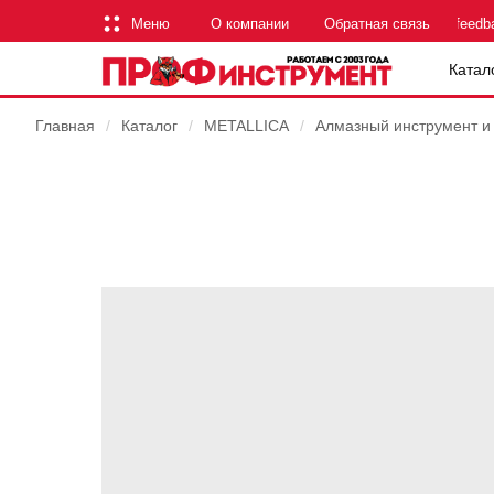
Меню
О компании
Обратная связь
feedb
Катал
Главная
/
Каталог
/
METALLICA
/
Алмазный инструмент и