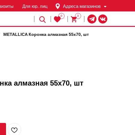
визиты
Для юр. лиц
Адреса магазинов
0
0
Й
/
METALLICA Коронка алмазная 55х70, шт
ка алмазная 55х70, шт