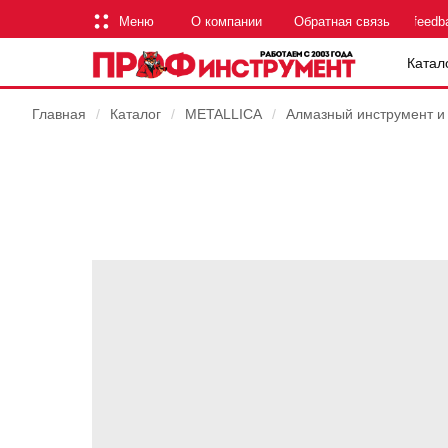
Меню
О компании
Обратная связь
feedb
Катал
Главная
/
Каталог
/
METALLICA
/
Алмазный инструмент и