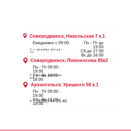
Северодвинск, Никольская 7 к.1
Ежедневно с 09:00
Пн - Пт до
19:00
+ 7 (8184) 50-11-
Сб до 17:00
21
Вс до 16:00
Северодвинск, Ломоносова 85к2
Пн - Пт 09:00 -
19:00
+ 7 (911) 562-83-
Сб - Вс 10:00 -
03
18:00
Архангельск, Урицкого 50 к.1
Пн - Пт 09:00 -
19:00
Сб - Вс 10:00 -
+ 7 (8182) 44-25-40
18:00