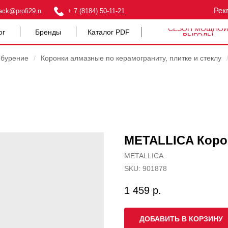
Рек
ack@profi29.ru
+ 7 (8184) 50-11-21
СЕЗОН МОЩНО
ог
Бренды
Каталог PDF
ВЫГОДЫ
 бурение
/
Коронки алмазные по керамограниту, плитке и стеклу
METALLICA Корон
METALLICA
SKU:
901878
1 459
р.
ДОБАВИТЬ В КОРЗИНУ