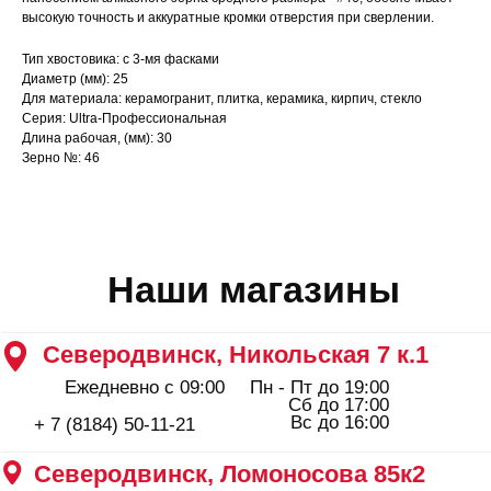
Сб до 17:00
высокую точность и аккуратные кромки отверстия при сверлении.
Вс до 16:00
+ 7 (8184) 50-11-21
Северодвинск, Ломоносова 85к2
Тип хвостовика: с 3-мя фасками
Диаметр (мм): 25
Пн - Пт 09:00 - 19:00
Сб - Вс 10:00 - 18:00
Для материала: керамогранит, плитка, керамика, кирпич, стекло
+ 7 (911) 562-83-03
Серия: Ultra-Профессиональная
Длина рабочая, (мм): 30
Архангельск, Урицкого 50 к.1
Зерно №: 46
Пн - Пт 09:00 - 19:00
Сб - Вс 10:00 - 18:00
+ 7 (8182) 44-25-40