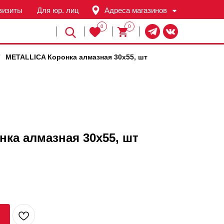
визиты
Для юр. лиц
Адреса магазинов
0
0
Й
/
METALLICA Коронка алмазная 30х55, шт
ка алмазная 30х55, шт