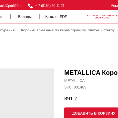
Рек
ack@profi29.ru
+ 7 (8184) 50-11-21
СЕЗОН МОЩНО
ог
Бренды
Каталог PDF
ВЫГОДЫ
 бурение
/
Коронки алмазные по керамограниту, плитке и стеклу
METALLICA Корон
METALLICA
SKU:
901489
391
р.
ДОБАВИТЬ В КОРЗИНУ