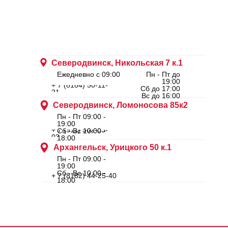
Северодвинск, Никольская 7 к.1
Ежедневно с 09:00
Пн - Пт до
19:00
+ 7 (8184) 50-11-
Сб до 17:00
21
Вс до 16:00
Северодвинск, Ломоносова 85к2
Пн - Пт 09:00 -
19:00
+ 7 (911) 562-83-
Сб - Вс 10:00 -
03
18:00
Архангельск, Урицкого 50 к.1
Пн - Пт 09:00 -
19:00
Сб - Вс 10:00 -
+ 7 (8182) 44-25-40
18:00