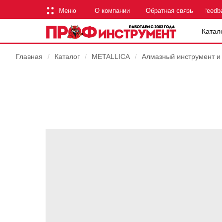
Меню
О компании
Обратная связь
feedb
Катал
Главная
/
Каталог
/
METALLICA
/
Алмазный инструмент и