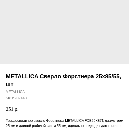
METALLICA Сверло Форстнера 25х85/55,
шт
METALLICA
SKU:
907443
351
р.
Наши магазины
Твердосплавное сверло Форстнера METALLICA FDB25x85T, диаметром
Северодвинск, Никольская 7 к.1
25 мм и длиной рабочей части 55 мм, идеально подходит для точного