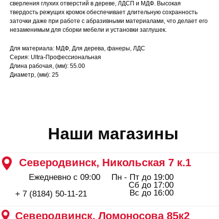
Ежедневно с 09:00
Пн - Пт до 19:00
сверления глухих отверстий в дереве, ЛДСП и МДФ. Высокая
Сб до 17:00
твердость режущих кромок обеспечивает длительную сохранность
Вс до 16:00
+ 7 (8184) 50-11-21
заточки даже при работе с абразивными материалами, что делает его
Северодвинск, Ломоносова 85к2
незаменимым для сборки мебели и установки заглушек.
Пн - Пт 09:00 - 19:00
Сб - Вс 10:00 - 18:00
Для материала: МДФ, Для дерева, фанеры, ЛДС
+ 7 (911) 562-83-03
Серия: Ultra-Профессиональная
Длина рабочая, (мм): 55.00
Архангельск, Урицкого 50 к.1
Диаметр, (мм): 25
Пн - Пт 09:00 - 19:00
Сб - Вс 10:00 - 18:00
+ 7 (8182) 44-25-40