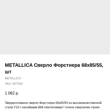
METALLICA Сверло Форстнера 68х85/55,
шт
METALLICA
SKU:
907504
1 062
р.
Наши магазины
Твердосплавное сверло Форстнера 68х85/55 из высококачественной
Северодвинск, Никольская 7 к.1
стали У10 с напайками ВК8 обеспечивает точное сверление глухих