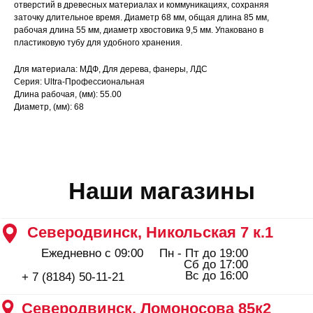
Ежедневно с 09:00
Пн - Пт до 19:00
отверстий в древесных материалах и коммуникациях, сохраняя
Сб до 17:00
заточку длительное время. Диаметр 68 мм, общая длина 85 мм,
Вс до 16:00
+ 7 (8184) 50-11-21
рабочая длина 55 мм, диаметр хвостовика 9,5 мм. Упаковано в
Северодвинск, Ломоносова 85к2
пластиковую тубу для удобного хранения.
Пн - Пт 09:00 - 19:00
Сб - Вс 10:00 - 18:00
Для материала: МДФ, Для дерева, фанеры, ЛДС
+ 7 (911) 562-83-03
Серия: Ultra-Профессиональная
Длина рабочая, (мм): 55.00
Архангельск, Урицкого 50 к.1
Диаметр, (мм): 68
Пн - Пт 09:00 - 19:00
Сб - Вс 10:00 - 18:00
+ 7 (8182) 44-25-40