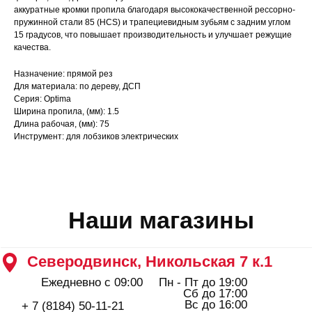
Северодвинск, Никольская 7 к.1
аккуратные кромки пропила благодаря высококачественной рессорно-
пружинной стали 85 (HCS) и трапециевидным зубьям с задним углом
Ежедневно с 09:00
Пн - Пт до 19:00
Сб до 17:00
15 градусов, что повышает производительность и улучшает режущие
Вс до 16:00
+ 7 (8184) 50-11-21
качества.
Северодвинск, Ломоносова 85к2
Назначение: прямой рез
Пн - Пт 09:00 - 19:00
Сб - Вс 10:00 - 18:00
Для материала: по дереву, ДСП
Серия: Optima
+ 7 (911) 562-83-03
Ширина пропила, (мм): 1.5
Архангельск, Урицкого 50 к.1
Длина рабочая, (мм): 75
Пн - Пт 09:00 - 19:00
Инструмент: для лобзиков электрических
Сб - Вс 10:00 - 18:00
+ 7 (8182) 44-25-40