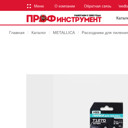
Меню
О компании
Обратная связь
feedb
Катал
Главная
/
Каталог
/
METALLICA
/
Расходники для пилени