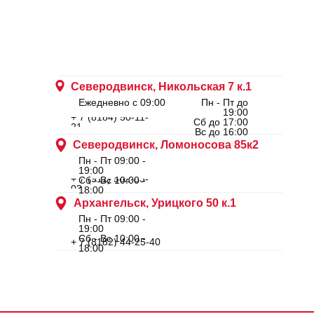
Северодвинск, Никольская 7 к.1
Ежедневно с 09:00
Пн - Пт до
19:00
+ 7 (8184) 50-11-
Сб до 17:00
21
Вс до 16:00
Северодвинск, Ломоносова 85к2
Пн - Пт 09:00 -
19:00
+ 7 (911) 562-83-
Сб - Вс 10:00 -
03
18:00
Архангельск, Урицкого 50 к.1
Пн - Пт 09:00 -
19:00
Сб - Вс 10:00 -
+ 7 (8182) 44-25-40
18:00