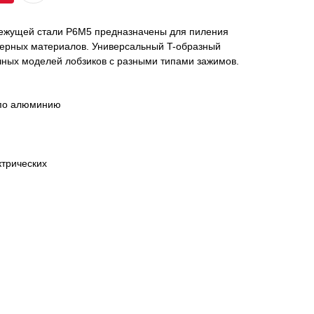
режущей стали Р6М5 предназначены для пиления
ерных материалов. Универсальный T-образный
чных моделей лобзиков с разными типами зажимов.
 по алюминию
ктрических