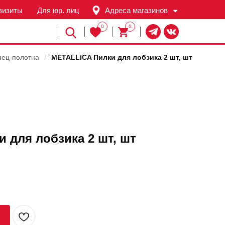
визиты
Для юр. лиц
Адреса магазинов
0
0
Й
пец-полотна
/
METALLICA Пилки для лобзика 2 шт, шт
 для лобзика 2 шт, шт