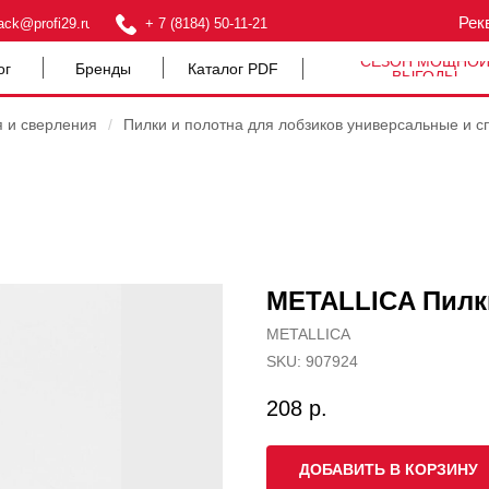
Рек
ack@profi29.ru
+ 7 (8184) 50-11-21
СЕЗОН МОЩНО
ог
Бренды
Каталог PDF
ВЫГОДЫ
я и сверления
/
Пилки и полотна для лобзиков универсальные и с
METALLICA Пилки
METALLICA
SKU:
907924
208
р.
ДОБАВИТЬ В КОРЗИНУ