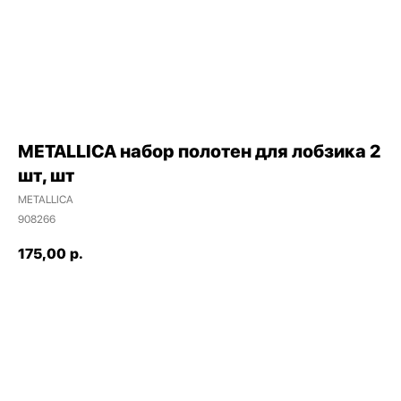
METALLICA набор полотен для лобзика 2
шт, шт
METALLICA
Наши магазины
908266
Северодвинск, Никольская 7 к.1
175,00
р.
Ежедневно с 09:00
Пн - Пт до 19:00
Сб до 17:00
Вс до 16:00
+ 7 (8184) 50-11-21
ДОБАВИТЬ В КОРЗИНУ
Северодвинск, Ломоносова 85к2
Пн - Пт 09:00 - 19:00
Сб - Вс 10:00 - 18:00
+ 7 (911) 562-83-03
Архангельск, Урицкого 50 к.1