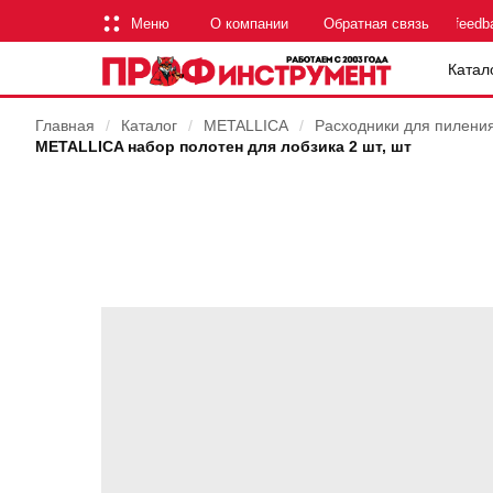
Меню
О компании
Обратная связь
feedb
Катал
Главная
/
Каталог
/
METALLICA
/
Расходники для пилени
METALLICA набор полотен для лобзика 2 шт, шт