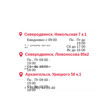
Северодвинск, Никольская 7 к.1
Ежедневно с 09:00
Пн - Пт до
19:00
+ 7 (8184) 50-11-
Сб до 17:00
21
Вс до 16:00
Северодвинск, Ломоносова 85к2
Пн - Пт 09:00 -
19:00
+ 7 (911) 562-83-
Сб - Вс 10:00 -
03
18:00
Архангельск, Урицкого 50 к.1
Пн - Пт 09:00 -
19:00
Сб - Вс 10:00 -
+ 7 (8182) 44-25-40
18:00