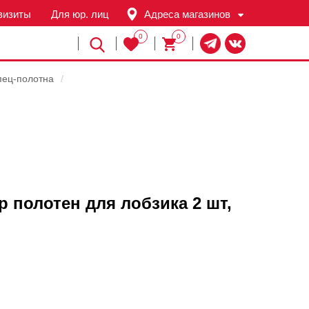
визиты
Для юр. лиц
Адреса магазинов
0
0
Й
пец-полотна
/
 полотен для лобзика 2 шт,