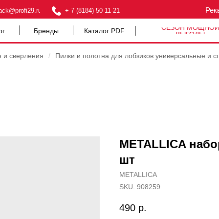
Рек
ack@profi29.ru
+ 7 (8184) 50-11-21
СЕЗОН МОЩНО
ог
Бренды
Каталог PDF
ВЫГОДЫ
я и сверления
/
Пилки и полотна для лобзиков универсальные и с
METALLICA набор
шт
METALLICA
SKU:
908259
490
р.