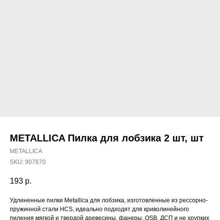
METALLICA Пилка для лобзика 2 шт, шт
METALLICA
SKU:
907870
193
р.
Наши магазины
Удлиненные пилки Metallica для лобзика, изготовленные из рессорно-
пружинной стали HCS, идеально подходят для криволинейного
Северодвинск, Никольская 7 к.1
пиления мягкой и твердой древесины, фанеры, OSB, ДСП и не хрупких