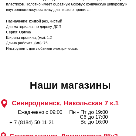
Ежедневно с 09:00
Пн - Пт до 19:00
пластиков. Полотно имеет обратную боковую коническую шлифовку и
Сб до 17:00
Вс до 16:00
внутреннюю косую заточку для чистого пропила.
+ 7 (8184) 50-11-21
Северодвинск, Ломоносова 85к2
Назначение: кривой рез, чистый
Пн - Пт 09:00 - 19:00
Для материала: по дереву, ДСП
Сб - Вс 10:00 - 18:00
Серия: Optima
+ 7 (911) 562-83-03
Ширина пропила, (мм): 1.2
Архангельск, Урицкого 50 к.1
Длина рабочая, (мм): 75
Инструмент: для лобзиков электрических
Пн - Пт 09:00 - 19:00
Сб - Вс 10:00 - 18:00
+ 7 (8182) 44-25-40