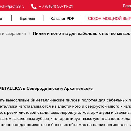
Рек
ack@profi29.ru
+ 7 (8184) 50-11-21
ог
Бренды
Каталог PDF
СЕЗОН МОЩНОЙ ВЫ
я и сверления
/
Пилки и полотна для сабельных пил по метал
 METALLICA в Северодвинске и Архангельске
пить выносливые биметаллические пилки и полотна для сабельных 
таллика изготавливаются из эластичного и сверхустойчивого к изл
т, резки листовой стали, швеллеров, уголков, арматуры и стальн
агом закаленных зубьев, что гарантирует высокую плавность хода
остоянно поддерживается в больших объемах на наших региональны