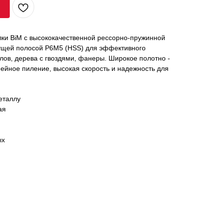
ки BiM с высококачественной рессорно-пружинной
ущей полосой Р6М5 (HSS) для эффективного
лов, дерева с гвоздями, фанеры. Широкое полотно -
ейное пиление, высокая скорость и надежность для
еталлу
ая
ых