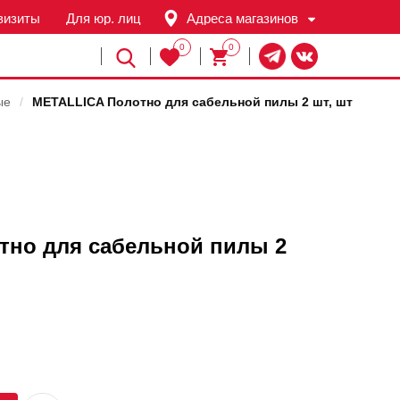
визиты
Для юр. лиц
Адреса магазинов
0
0
Й
ые
/
METALLICA Полотно для сабельной пилы 2 шт, шт
тно для сабельной пилы 2