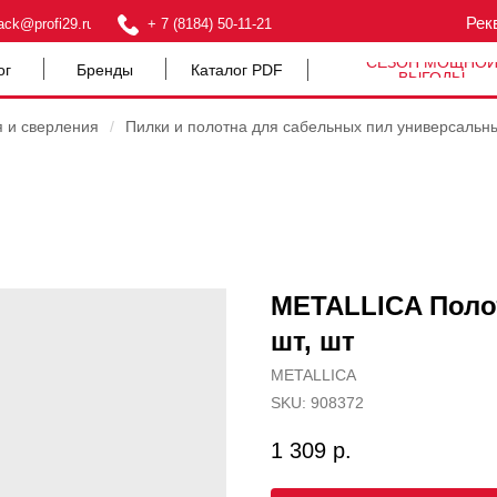
Рек
ack@profi29.ru
+ 7 (8184) 50-11-21
СЕЗОН МОЩНО
ог
Бренды
Каталог PDF
ВЫГОДЫ
я и сверления
/
Пилки и полотна для сабельных пил универсальн
METALLICA Поло
шт, шт
METALLICA
SKU:
908372
1 309
р.