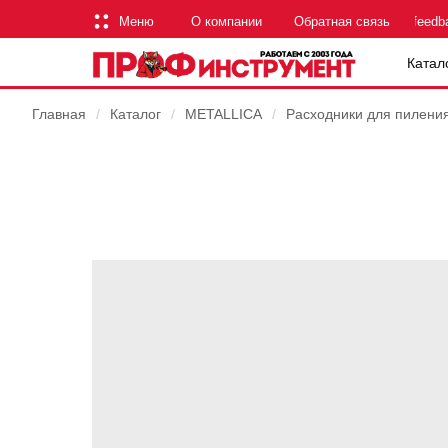
Меню
О компании
Обратная связь
feedb
Катал
Главная
/
Каталог
/
METALLICA
/
Расходники для пилени