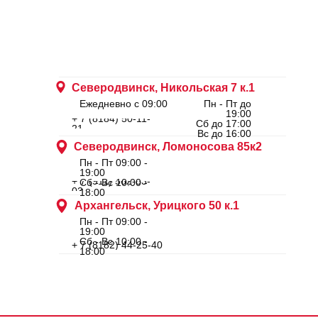
Северодвинск, Никольская 7 к.1
Ежедневно с 09:00
Пн - Пт до
19:00
+ 7 (8184) 50-11-
Сб до 17:00
21
Вс до 16:00
Северодвинск, Ломоносова 85к2
Пн - Пт 09:00 -
19:00
+ 7 (911) 562-83-
Сб - Вс 10:00 -
03
18:00
Архангельск, Урицкого 50 к.1
Пн - Пт 09:00 -
19:00
Сб - Вс 10:00 -
+ 7 (8182) 44-25-40
18:00