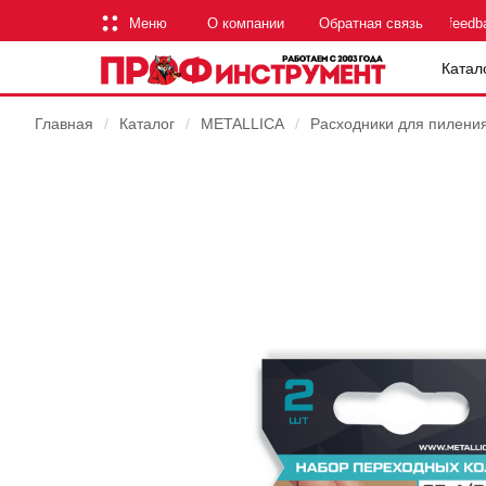
Меню
О компании
Обратная связь
feedb
Катал
Главная
/
Каталог
/
METALLICA
/
Расходники для пилени