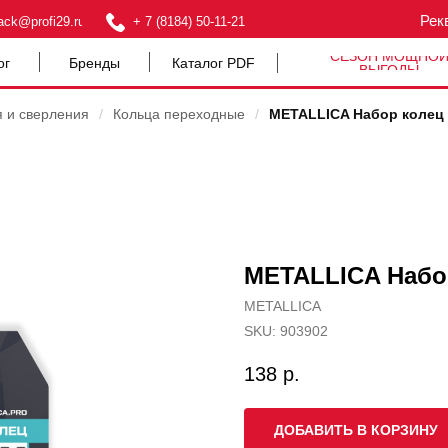
Рек
ack@profi29.ru
+ 7 (8184) 50-11-21
СЕЗОН МОЩНО
ог
Бренды
Каталог PDF
ВЫГОДЫ
я и сверления
/
Кольца переходные
/
METALLICA Набор колец 2
METALLICA Набор 
METALLICA
SKU:
903902
138
р.
ДОБАВИТЬ В КОРЗИНУ