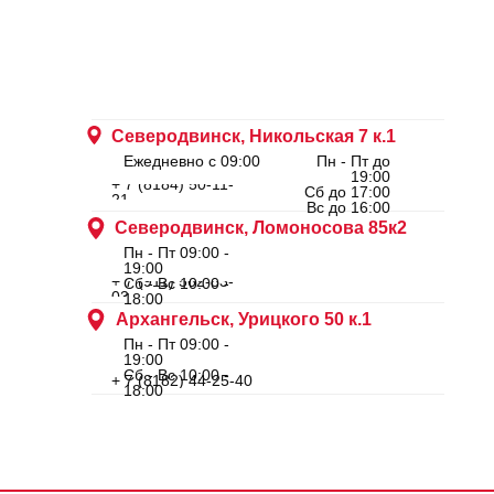
Северодвинск, Никольская 7 к.1
Ежедневно с 09:00
Пн - Пт до
19:00
+ 7 (8184) 50-11-
Сб до 17:00
21
Вс до 16:00
Северодвинск, Ломоносова 85к2
Пн - Пт 09:00 -
19:00
+ 7 (911) 562-83-
Сб - Вс 10:00 -
03
18:00
Архангельск, Урицкого 50 к.1
Пн - Пт 09:00 -
19:00
Сб - Вс 10:00 -
+ 7 (8182) 44-25-40
18:00