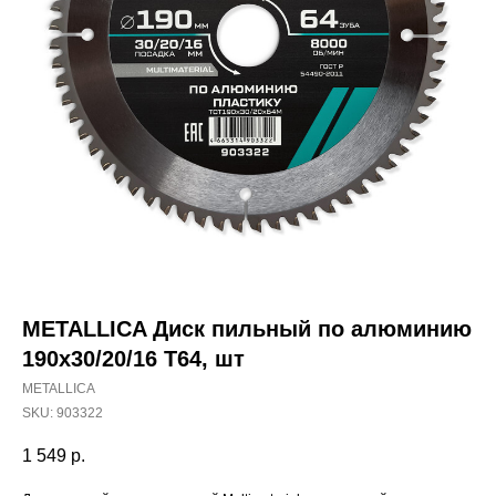
METALLICA Диск пильный по алюминию
190х30/20/16 Т64, шт
METALLICA
SKU:
903322
1 549
р.
Наши магазины