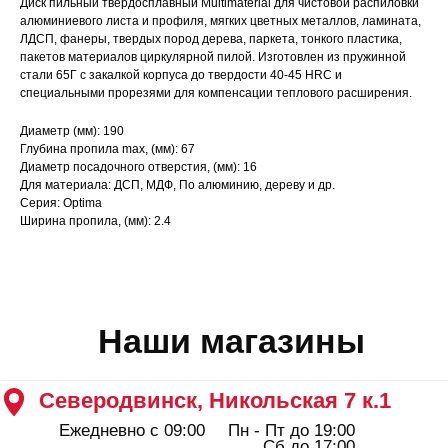
Диск пильный твердосплавный Multimaterial для чистовой распиловки
алюминиевого листа и профиля, мягких цветных металлов, ламината,
Северодвинск, Никольская 7 к.1
ЛДСП, фанеры, твердых пород дерева, паркета, тонкого пластика,
Ежедневно с 09:00
Пн - Пт до 19:00
пакетов материалов циркулярной пилой. Изготовлен из пружинной
Сб до 17:00
Вс до 16:00
стали 65Г с закалкой корпуса до твердости 40-45 HRC и
+ 7 (8184) 50-11-21
специальными прорезями для компенсации теплового расширения.
Северодвинск, Ломоносова 85к2
Пн - Пт 09:00 - 19:00
Диаметр (мм): 190
Сб - Вс 10:00 - 18:00
Глубина пропила max, (мм): 67
+ 7 (911) 562-83-03
Диаметр посадочного отверстия, (мм): 16
Архангельск, Урицкого 50 к.1
Для материала: ДСП, МДФ, По алюминию, дереву и др.
Серия: Optima
Пн - Пт 09:00 - 19:00
Сб - Вс 10:00 - 18:00
Ширина пропила, (мм): 2.4
+ 7 (8182) 44-25-40