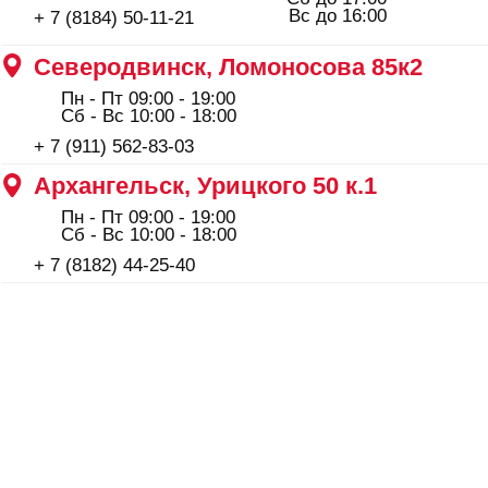
ООО "Профинструмент Плюс" ИНН 2902091377
Сайт носит информационный характер и не является
публичной офертой, определяемой положениями Статьи
437(2) Гражданского кодекса РФ.
Сотрудничество: maxim_anshukov@profi29.ru
По остальным вопросам: feedback@profi29.ru
Пн–Пт 09:00–19:00, Сб до 17:00, Вс до
Политика конфиденциальности
16:00
+ 7 (8184) 50-11-21
Северодвинск, Никольская
7 к.1