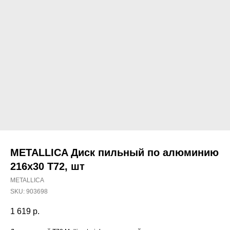
METALLICA Диск пильный по алюминию
216х30 Т72, шт
METALLICA
SKU:
903698
1 619
р.
Наши магазины