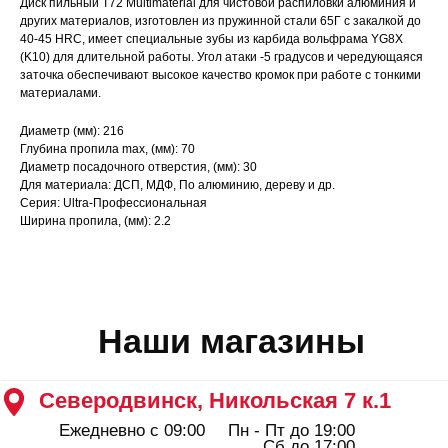
Диск пильный Т72 Multimaterial для чистовой распиловки алюминия и
других материалов, изготовлен из пружинной стали 65Г с закалкой до
Северодвинск, Никольская 7 к.1
40-45 HRC, имеет специальные зубы из карбида вольфрама YG8X
Ежедневно с 09:00
Пн - Пт до 19:00
(K10) для длительной работы. Угол атаки -5 градусов и чередующаяся
Сб до 17:00
Вс до 16:00
заточка обеспечивают высокое качество кромок при работе с тонкими
+ 7 (8184) 50-11-21
материалами.
Северодвинск, Ломоносова 85к2
Пн - Пт 09:00 - 19:00
Диаметр (мм): 216
Сб - Вс 10:00 - 18:00
Глубина пропила max, (мм): 70
+ 7 (911) 562-83-03
Диаметр посадочного отверстия, (мм): 30
Архангельск, Урицкого 50 к.1
Для материала: ДСП, МДФ, По алюминию, дереву и др.
Серия: Ultra-Профессиональная
Пн - Пт 09:00 - 19:00
Сб - Вс 10:00 - 18:00
Ширина пропила, (мм): 2.2
+ 7 (8182) 44-25-40