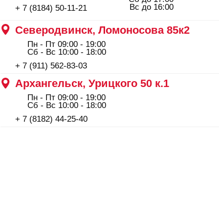
ООО "Профинструмент Плюс" ИНН 2902091377
Сайт носит информационный характер и не является
публичной офертой, определяемой положениями Статьи
437(2) Гражданского кодекса РФ.
Сотрудничество: maxim_anshukov@profi29.ru
По остальным вопросам: feedback@profi29.ru
Пн–Пт 09:00–19:00, Сб до 17:00, Вс до
Политика конфиденциальности
16:00
+ 7 (8184) 50-11-21
Северодвинск, Никольская
7 к.1