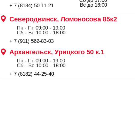
ООО "Профинструмент Плюс" ИНН 2902091377
Сайт носит информационный характер и не является
публичной офертой, определяемой положениями Статьи
437(2) Гражданского кодекса РФ.
Сотрудничество: maxim_anshukov@profi29.ru
По остальным вопросам: feedback@profi29.ru
Пн–Пт 09:00–19:00, Сб до 17:00, Вс до
Политика конфиденциальности
16:00
+ 7 (8184) 50-11-21
Северодвинск, Никольская
7 к.1