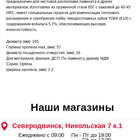
предназначен для чистовой распиловки ламината и других
материалов. Изготовлен из пружинной стали 65Г с закалкой до 40-45
Северодвинск, Никольская 7 к.1
HRC, имеет специальные прорези для компенсации теплового
Ежедневно с 09:00
Пн - Пт до 19:00
расширения и серебряную пайку твердосплавных зубов YG8X (K10) с
Сб до 17:00
Вс до 16:00
содержанием кобальта 5,7%, обеспечивающих высокую
+ 7 (8184) 50-11-21
износостойкость.
Северодвинск, Ломоносова 85к2
Пн - Пт 09:00 - 19:00
Диаметр (мм): 165
Сб - Вс 10:00 - 18:00
Глубина пропила max, (мм): 57
+ 7 (911) 562-83-03
Диаметр посадочного отверстия, (мм): 16
Архангельск, Урицкого 50 к.1
Для материала: фанере, ДСП, По ламинату, дереву, МДФ
Серия: Optima
Пн - Пт 09:00 - 19:00
Сб - Вс 10:00 - 18:00
Ширина пропила, (мм): 2.2
+ 7 (8182) 44-25-40