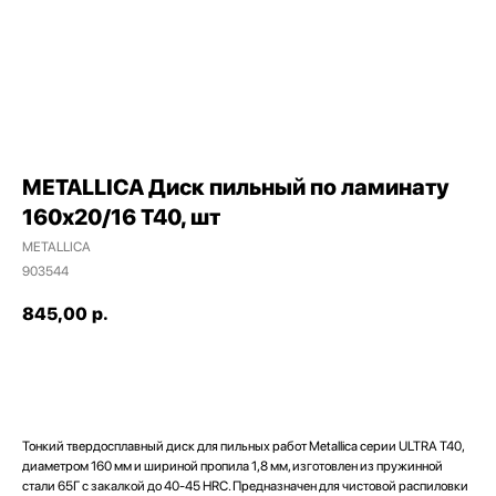
METALLICA Диск пильный по ламинату
160х20/16 Т40, шт
METALLICA
903544
845,00
р.
ДОБАВИТЬ В КОРЗИНУ
Наши магазины
Тонкий твердосплавный диск для пильных работ Metallica серии ULTRA T40,
Северодвинск, Никольская 7 к.1
диаметром 160 мм и шириной пропила 1,8 мм, изготовлен из пружинной
Ежедневно с 09:00
Пн - Пт до 19:00
стали 65Г с закалкой до 40-45 HRC. Предназначен для чистовой распиловки