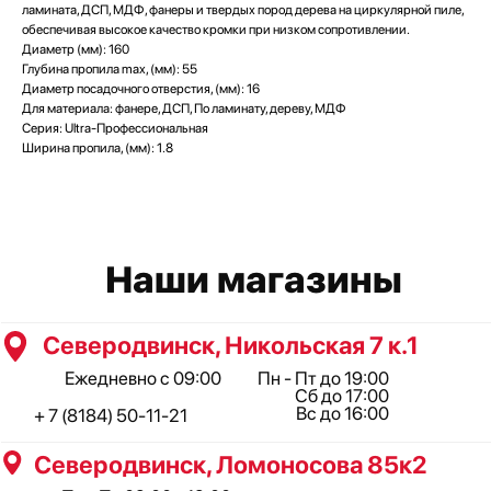
Сб до 17:00
ламината, ДСП, МДФ, фанеры и твердых пород дерева на циркулярной пиле,
Вс до 16:00
+ 7 (8184) 50-11-21
обеспечивая высокое качество кромки при низком сопротивлении.
Северодвинск, Ломоносова 85к2
Диаметр (мм): 160
Глубина пропила max, (мм): 55
Пн - Пт 09:00 - 19:00
Сб - Вс 10:00 - 18:00
Диаметр посадочного отверстия, (мм): 16
+ 7 (911) 562-83-03
Для материала: фанере, ДСП, По ламинату, дереву, МДФ
Серия: Ultra-Профессиональная
Архангельск, Урицкого 50 к.1
Ширина пропила, (мм): 1.8
Пн - Пт 09:00 - 19:00
Сб - Вс 10:00 - 18:00
+ 7 (8182) 44-25-40