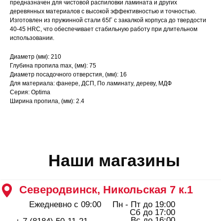
предназначен для чистовой распиловки ламината и других
Северодвинск, Никольская 7 к.1
деревянных материалов с высокой эффективностью и точностью.
Ежедневно с 09:00
Пн - Пт до 19:00
Изготовлен из пружинной стали 65Г с закалкой корпуса до твердости
Сб до 17:00
40-45 HRC, что обеспечивает стабильную работу при длительном
Вс до 16:00
+ 7 (8184) 50-11-21
использовании.
Северодвинск, Ломоносова 85к2
Диаметр (мм): 210
Пн - Пт 09:00 - 19:00
Сб - Вс 10:00 - 18:00
Глубина пропила max, (мм): 75
+ 7 (911) 562-83-03
Диаметр посадочного отверстия, (мм): 16
Для материала: фанере, ДСП, По ламинату, дереву, МДФ
Архангельск, Урицкого 50 к.1
Серия: Optima
Пн - Пт 09:00 - 19:00
Ширина пропила, (мм): 2.4
Сб - Вс 10:00 - 18:00
+ 7 (8182) 44-25-40