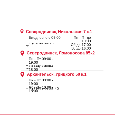
Северодвинск, Никольская 7 к.1
Ежедневно с 09:00
Пн - Пт до
19:00
+ 7 (8184) 50-11-
Сб до 17:00
21
Вс до 16:00
Северодвинск, Ломоносова 85к2
Пн - Пт 09:00 -
19:00
+ 7 (911) 562-83-
Сб - Вс 10:00 -
03
18:00
Архангельск, Урицкого 50 к.1
Пн - Пт 09:00 -
19:00
Сб - Вс 10:00 -
+ 7 (8182) 44-25-40
18:00