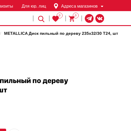
визиты
Для юр. лиц
Адреса магазинов
0
0
Й
/
METALLICA Диск пильный по дереву 235х32/30 Т24, шт
 пильный по дереву
шт