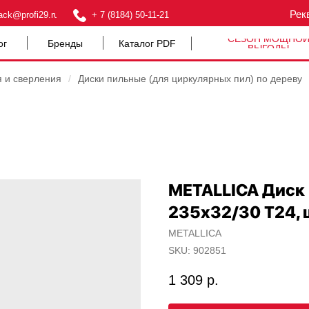
Рек
ack@profi29.ru
+ 7 (8184) 50-11-21
СЕЗОН МОЩНО
ог
Бренды
Каталог PDF
ВЫГОДЫ
я и сверления
/
Диски пильные (для циркулярных пил) по дереву
METALLICA Диск
235х32/30 Т24, 
METALLICA
SKU:
902851
1 309
р.