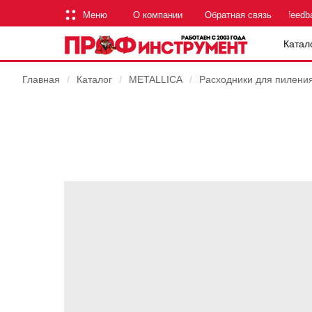
Меню
О компании
Обратная связь
feedb
Катал
Главная
/
Каталог
/
METALLICA
/
Расходники для пилени