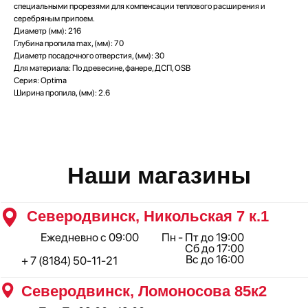
Сб до 17:00
специальными прорезями для компенсации теплового расширения и
Вс до 16:00
+ 7 (8184) 50-11-21
серебряным припоем.
Северодвинск, Ломоносова 85к2
Диаметр (мм): 216
Глубина пропила max, (мм): 70
Пн - Пт 09:00 - 19:00
Сб - Вс 10:00 - 18:00
Диаметр посадочного отверстия, (мм): 30
+ 7 (911) 562-83-03
Для материала: По древесине, фанере, ДСП, OSB
Серия: Optima
Архангельск, Урицкого 50 к.1
Ширина пропила, (мм): 2.6
Пн - Пт 09:00 - 19:00
Сб - Вс 10:00 - 18:00
+ 7 (8182) 44-25-40