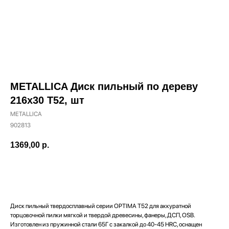
METALLICA Диск пильный по дереву
216х30 Т52, шт
METALLICA
902813
1369,00
р.
ДОБАВИТЬ В КОРЗИНУ
Наши магазины
Диск пильный твердосплавный серии OPTIMA T52 для аккуратной
Северодвинск, Никольская 7 к.1
торцовочной пилки мягкой и твердой древесины, фанеры, ДСП, OSB.
Ежедневно с 09:00
Пн - Пт до 19:00
Изготовлен из пружинной стали 65Г с закалкой до 40-45 HRC, оснащен