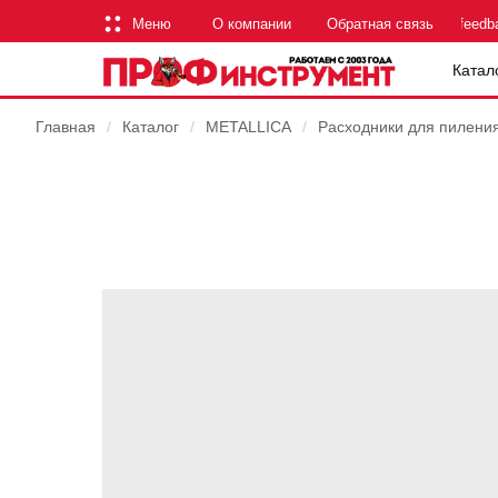
Меню
О компании
Обратная связь
feedb
Катал
Главная
/
Каталог
/
METALLICA
/
Расходники для пилени