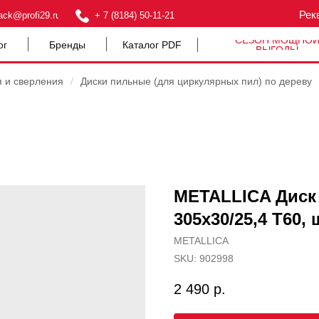
Рек
ack@profi29.ru
+ 7 (8184) 50-11-21
СЕЗОН МОЩНО
ог
Бренды
Каталог PDF
ВЫГОДЫ
я и сверления
/
Диски пильные (для циркулярных пил) по дереву
METALLICA Диск
305х30/25,4 Т60, 
METALLICA
SKU:
902998
2 490
р.