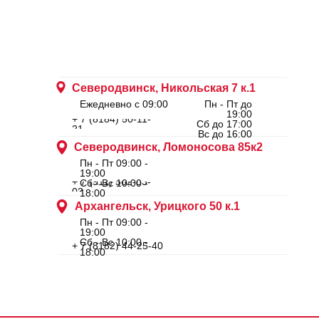
Северодвинск, Никольская 7 к.1
Ежедневно с 09:00
Пн - Пт до
19:00
+ 7 (8184) 50-11-
Сб до 17:00
21
Вс до 16:00
Северодвинск, Ломоносова 85к2
Пн - Пт 09:00 -
19:00
+ 7 (911) 562-83-
Сб - Вс 10:00 -
03
18:00
Архангельск, Урицкого 50 к.1
Пн - Пт 09:00 -
19:00
Сб - Вс 10:00 -
+ 7 (8182) 44-25-40
18:00