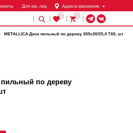
визиты
Для юр. лиц
Адреса магазинов
0
0
Й
/
METALLICA Диск пильный по дереву 305х30/25,4 Т60, шт
 пильный по дереву
шт