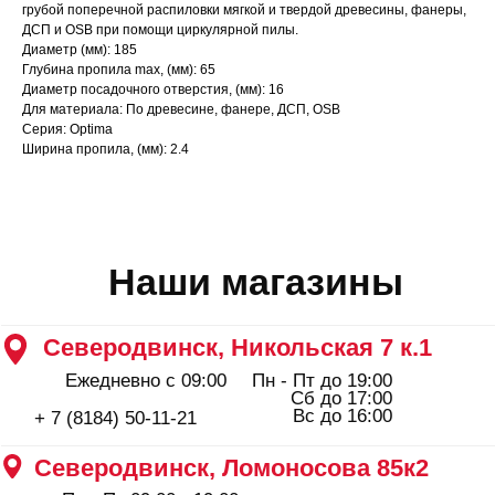
Сб до 17:00
грубой поперечной распиловки мягкой и твердой древесины, фанеры,
Вс до 16:00
+ 7 (8184) 50-11-21
ДСП и OSB при помощи циркулярной пилы.
Северодвинск, Ломоносова 85к2
Диаметр (мм): 185
Глубина пропила max, (мм): 65
Пн - Пт 09:00 - 19:00
Сб - Вс 10:00 - 18:00
Диаметр посадочного отверстия, (мм): 16
+ 7 (911) 562-83-03
Для материала: По древесине, фанере, ДСП, OSB
Серия: Optima
Архангельск, Урицкого 50 к.1
Ширина пропила, (мм): 2.4
Пн - Пт 09:00 - 19:00
Сб - Вс 10:00 - 18:00
+ 7 (8182) 44-25-40