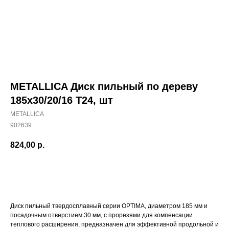
METALLICA Диск пильный по дереву
185х30/20/16 Т24, шт
METALLICA
902639
824,00
р.
ДОБАВИТЬ В КОРЗИНУ
Наши магазины
Диск пильный твердосплавный серии OPTIMA, диаметром 185 мм и
Северодвинск, Никольская 7 к.1
посадочным отверстием 30 мм, с прорезями для компенсации
Ежедневно с 09:00
Пн - Пт до 19:00
теплового расширения, предназначен для эффективной продольной и