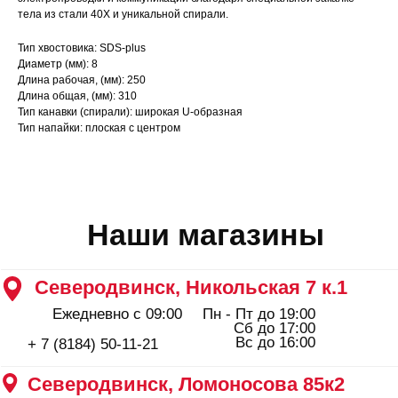
Сб до 17:00
тела из стали 40Х и уникальной спирали.
Вс до 16:00
+ 7 (8184) 50-11-21
Северодвинск, Ломоносова 85к2
Тип хвостовика: SDS-plus
Диаметр (мм): 8
Пн - Пт 09:00 - 19:00
Сб - Вс 10:00 - 18:00
Длина рабочая, (мм): 250
+ 7 (911) 562-83-03
Длина общая, (мм): 310
Тип канавки (спирали): широкая U-образная
Архангельск, Урицкого 50 к.1
Тип напайки: плоская с центром
Пн - Пт 09:00 - 19:00
Сб - Вс 10:00 - 18:00
+ 7 (8182) 44-25-40