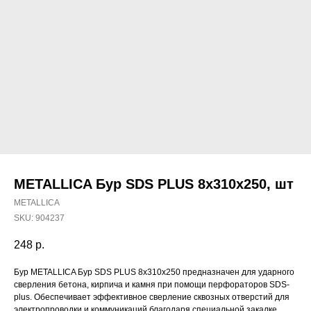
METALLICA Бур SDS PLUS 8х310х250, шт
METALLICA
SKU:
904237
248
р.
Наши магазины
Бур METALLICA Бур SDS PLUS 8х310х250 предназначен для ударного
сверления бетона, кирпича и камня при помощи перфораторов SDS-
Северодвинск, Никольская 7 к.1
plus. Обеспечивает эффективное сверление сквозных отверстий для
Ежедневно с 09:00
Пн - Пт до 19:00
электропроводки и коммуникаций благодаря специальной закалке