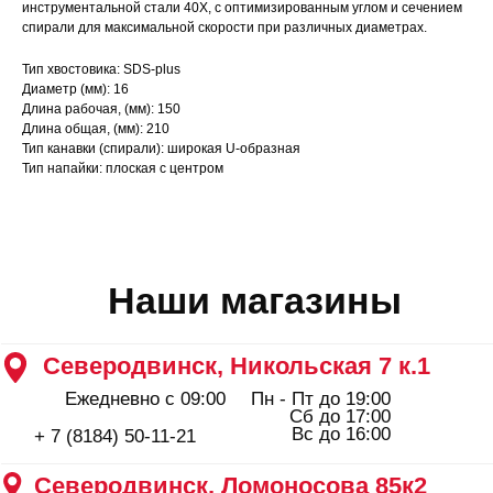
Ежедневно с 09:00
Пн - Пт до 19:00
инструментальной стали 40Х, с оптимизированным углом и сечением
Сб до 17:00
спирали для максимальной скорости при различных диаметрах.
Вс до 16:00
+ 7 (8184) 50-11-21
Северодвинск, Ломоносова 85к2
Тип хвостовика: SDS-plus
Пн - Пт 09:00 - 19:00
Диаметр (мм): 16
Сб - Вс 10:00 - 18:00
Длина рабочая, (мм): 150
+ 7 (911) 562-83-03
Длина общая, (мм): 210
Тип канавки (спирали): широкая U-образная
Архангельск, Урицкого 50 к.1
Тип напайки: плоская с центром
Пн - Пт 09:00 - 19:00
Сб - Вс 10:00 - 18:00
+ 7 (8182) 44-25-40