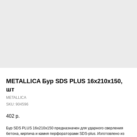
METALLICA Бур SDS PLUS 16х210х150,
шт
METALLICA
SKU:
904596
402
р.
Наши магазины
Бур SDS PLUS 16х210х150 предназначен для ударного сверления
Северодвинск, Никольская 7 к.1
бетона, кирпича и камня перфораторами SDS-plus. Изготовлено из