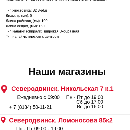
Вс до 16:00
+ 7 (8184) 50-11-21
Тип хвостовика: SDS-plus
Северодвинск, Ломоносова 85к2
Диаметр (мм): 5
Пн - Пт 09:00 - 19:00
Длина рабочая, (мм): 100
Сб - Вс 10:00 - 18:00
Длина общая, (мм): 160
+ 7 (911) 562-83-03
Тип канавки (спирали): широкая U-образная
Архангельск, Урицкого 50 к.1
Тип напайки: плоская с центром
Пн - Пт 09:00 - 19:00
Сб - Вс 10:00 - 18:00
+ 7 (8182) 44-25-40