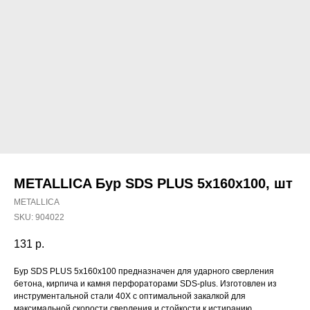
METALLICA Бур SDS PLUS 5х160х100, шт
METALLICA
SKU:
904022
131
р.
Наши магазины
Бур SDS PLUS 5х160х100 предназначен для ударного сверления
Северодвинск, Никольская 7 к.1
бетона, кирпича и камня перфораторами SDS-plus. Изготовлен из
инструментальной стали 40Х с оптимальной закалкой для
Ежедневно с 09:00
Пн - Пт до 19:00
Сб до 17:00
максимальной скорости сверления и стойкости к истиранию.