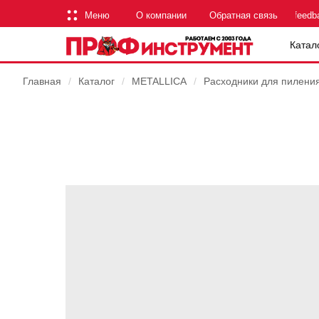
Меню
О компании
Обратная связь
feedb
Катал
Главная
/
Каталог
/
METALLICA
/
Расходники для пилени