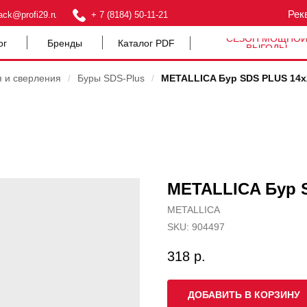
Рек
ack@profi29.ru
+ 7 (8184) 50-11-21
СЕЗОН МОЩНО
ог
Бренды
Каталог PDF
ВЫГОДЫ
я и сверления
/
Буры SDS-Plus
/
METALLICA Бур SDS PLUS 14х
METALLICA Бур S
METALLICA
SKU:
904497
318
р.
ДОБАВИТЬ В КОРЗИНУ