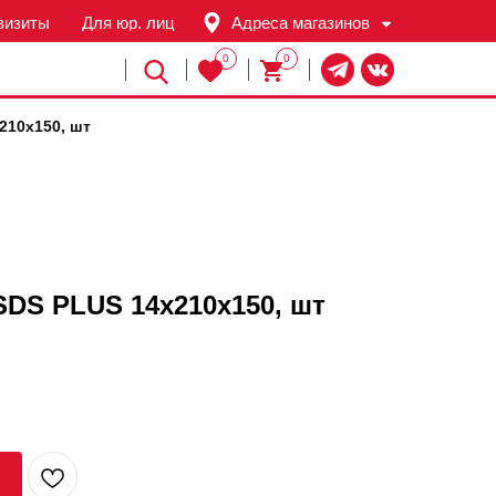
визиты
Для юр. лиц
Адреса магазинов
0
0
Й
210х150, шт
DS PLUS 14х210х150, шт