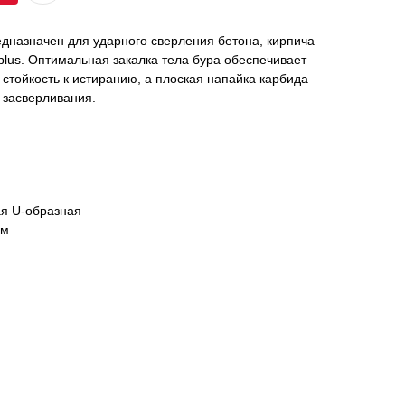
дназначен для ударного сверления бетона, кирпича
lus. Оптимальная закалка тела бура обеспечивает
 стойкость к истиранию, а плоская напайка карбида
 засверливания.
ая U-образная
ом