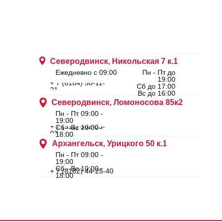
Северодвинск, Никольская 7 к.1
Ежедневно с 09:00
Пн - Пт до
19:00
+ 7 (8184) 50-11-
Сб до 17:00
21
Вс до 16:00
Северодвинск, Ломоносова 85к2
Пн - Пт 09:00 -
19:00
+ 7 (911) 562-83-
Сб - Вс 10:00 -
03
18:00
Архангельск, Урицкого 50 к.1
Пн - Пт 09:00 -
19:00
Сб - Вс 10:00 -
+ 7 (8182) 44-25-40
18:00