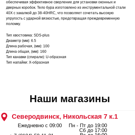
обеспечивая эффективное сверление для установки оконных и
Северодвинск, Никольская 7 к.1
дверных коробок. Тело бура изготовлено из инструментальной стали
Ежедневно с 09:00
Пн - Пт до 19:00
40Х с закалкой до 38-40HRC, что позволяет сочетать высокую
Сб до 17:00
упругость с ударной вязкостью, предотвращая преждевременную
Вс до 16:00
+ 7 (8184) 50-11-21
поломку.
Северодвинск, Ломоносова 85к2
Тип хвостовика: SDS-plus
Пн - Пт 09:00 - 19:00
Сб - Вс 10:00 - 18:00
Диаметр (мм): 6.5
+ 7 (911) 562-83-03
Длина рабочая, (мм): 100
Длина общая, (мм): 160
Архангельск, Урицкого 50 к.1
Тип канавки (спирали): U-образная
Пн - Пт 09:00 - 19:00
Тип напайки: Х-образная
Сб - Вс 10:00 - 18:00
+ 7 (8182) 44-25-40