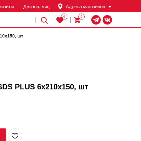
визиты
Для юр. лиц
Адреса магазинов
0
0
Й
10х150, шт
DS PLUS 6х210х150, шт