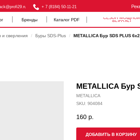
Рек
ack@profi29.ru
+ 7 (8184) 50-11-21
СЕЗОН МОЩНО
ог
Бренды
Каталог PDF
ВЫГОДЫ
я и сверления
/
Буры SDS-Plus
/
METALLICA Бур SDS PLUS 6х2
METALLICA Бур S
METALLICA
SKU:
904084
160
р.
ДОБАВИТЬ В КОРЗИНУ