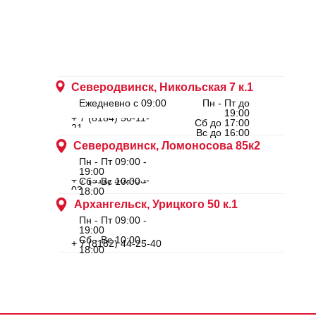
Северодвинск, Никольская 7 к.1
Ежедневно с 09:00
Пн - Пт до
19:00
+ 7 (8184) 50-11-
Сб до 17:00
21
Вс до 16:00
Северодвинск, Ломоносова 85к2
Пн - Пт 09:00 -
19:00
+ 7 (911) 562-83-
Сб - Вс 10:00 -
03
18:00
Архангельск, Урицкого 50 к.1
Пн - Пт 09:00 -
19:00
Сб - Вс 10:00 -
+ 7 (8182) 44-25-40
18:00