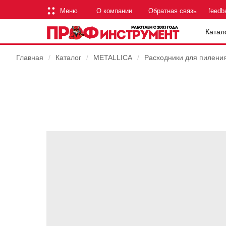
Меню
О компании
Обратная связь
feedb
Катал
Главная
/
Каталог
/
METALLICA
/
Расходники для пилени