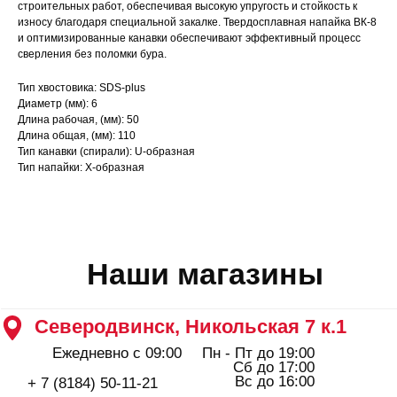
Северодвинск, Никольская 7 к.1
строительных работ, обеспечивая высокую упругость и стойкость к
износу благодаря специальной закалке. Твердосплавная напайка ВК-8
Ежедневно с 09:00
Пн - Пт до 19:00
Сб до 17:00
и оптимизированные канавки обеспечивают эффективный процесс
Вс до 16:00
+ 7 (8184) 50-11-21
сверления без поломки бура.
Северодвинск, Ломоносова 85к2
Тип хвостовика: SDS-plus
Пн - Пт 09:00 - 19:00
Диаметр (мм): 6
Сб - Вс 10:00 - 18:00
Длина рабочая, (мм): 50
+ 7 (911) 562-83-03
Длина общая, (мм): 110
Архангельск, Урицкого 50 к.1
Тип канавки (спирали): U-образная
Пн - Пт 09:00 - 19:00
Тип напайки: X-образная
Сб - Вс 10:00 - 18:00
+ 7 (8182) 44-25-40