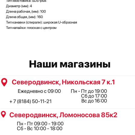
Тип хвостовика: SDS-plus
Северодвинск, Ломоносова 85к2
Диаметр (мм): 4
Пн - Пт 09:00 - 19:00
Длина рабочая, (мм): 100
Сб - Вс 10:00 - 18:00
Длина общая, (мм): 160
+ 7 (911) 562-83-03
Тип канавки (спирали): широкая U-образная
Архангельск, Урицкого 50 к.1
Тип напайки: плоская с центром
Пн - Пт 09:00 - 19:00
Сб - Вс 10:00 - 18:00
+ 7 (8182) 44-25-40