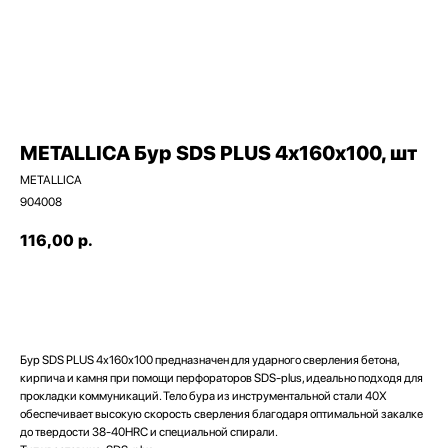
METALLICA Бур SDS PLUS 4х160х100, шт
METALLICA
904008
116,00
р.
ДОБАВИТЬ В КОРЗИНУ
Наши магазины
Бур SDS PLUS 4х160х100 предназначен для ударного сверления бетона,
кирпича и камня при помощи перфораторов SDS-plus, идеально подходя для
Северодвинск, Никольская 7 к.1
прокладки коммуникаций. Тело бура из инструментальной стали 40Х
Ежедневно с 09:00
Пн - Пт до 19:00
обеспечивает высокую скорость сверления благодаря оптимальной закалке
Сб до 17:00
Вс до 16:00
+ 7 (8184) 50-11-21
до твердости 38-40HRC и специальной спирали.