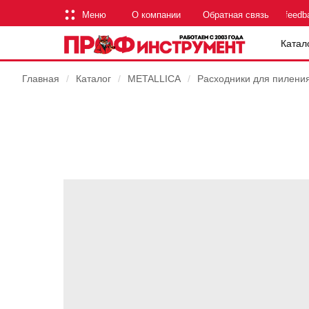
Меню
О компании
Обратная связь
feedb
Катал
Главная
/
Каталог
/
METALLICA
/
Расходники для пилени