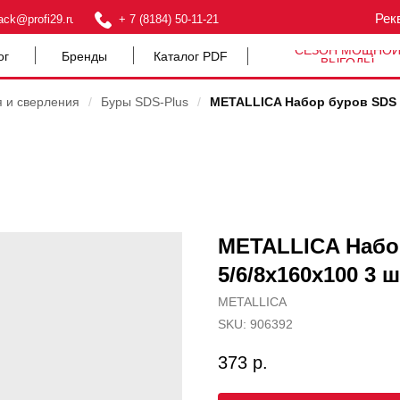
Рек
ack@profi29.ru
+ 7 (8184) 50-11-21
СЕЗОН МОЩНО
ог
Бренды
Каталог PDF
ВЫГОДЫ
я и сверления
/
Буры SDS-Plus
/
METALLICA Набор буров SDS P
METALLICA Набо
5/6/8х160х100 3 ш
METALLICA
SKU:
906392
373
р.