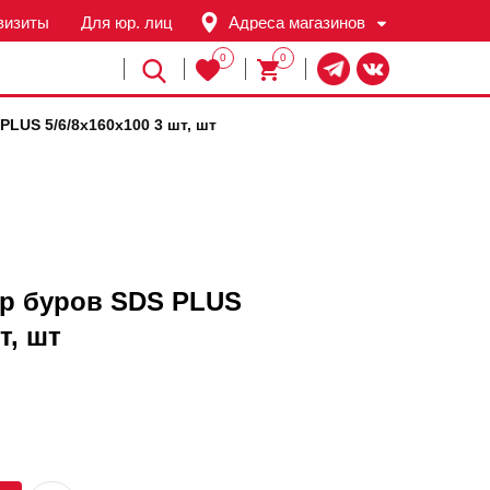
визиты
Для юр. лиц
Адреса магазинов
0
0
Й
LUS 5/6/8х160х100 3 шт, шт
р буров SDS PLUS
т, шт