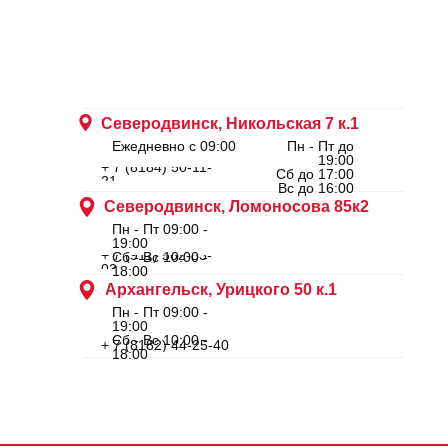
Северодвинск, Никольская 7 к.1
Ежедневно с 09:00
Пн - Пт до
19:00
+ 7 (8184) 50-11-
Сб до 17:00
21
Вс до 16:00
Северодвинск, Ломоносова 85к2
Пн - Пт 09:00 -
19:00
+ 7 (911) 562-83-
Сб - Вс 10:00 -
03
18:00
Архангельск, Урицкого 50 к.1
Пн - Пт 09:00 -
19:00
Сб - Вс 10:00 -
+ 7 (8182) 44-25-40
18:00