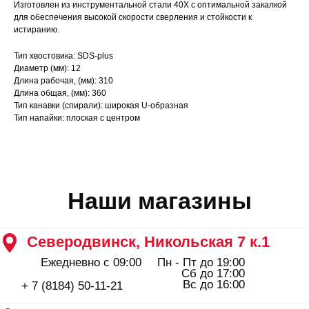
Изготовлен из инструментальной стали 40Х с оптимальной закалкой
Ежедневно с 09:00
Пн - Пт до 19:00
для обеспечения высокой скорости сверления и стойкости к
Сб до 17:00
Вс до 16:00
+ 7 (8184) 50-11-21
истиранию.
Северодвинск, Ломоносова 85к2
Тип хвостовика: SDS-plus
Пн - Пт 09:00 - 19:00
Диаметр (мм): 12
Сб - Вс 10:00 - 18:00
Длина рабочая, (мм): 310
+ 7 (911) 562-83-03
Длина общая, (мм): 360
Архангельск, Урицкого 50 к.1
Тип канавки (спирали): широкая U-образная
Тип напайки: плоская с центром
Пн - Пт 09:00 - 19:00
Сб - Вс 10:00 - 18:00
+ 7 (8182) 44-25-40