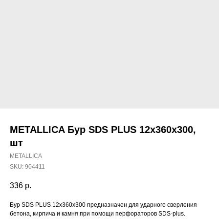
METALLICA Бур SDS PLUS 12х360х300,
шт
METALLICA
SKU:
904411
336
р.
Наши магазины
Бур SDS PLUS 12х360х300 предназначен для ударного сверления
бетона, кирпича и камня при помощи перфораторов SDS-plus.
Северодвинск, Никольская 7 к.1