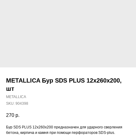
METALLICA Бур SDS PLUS 12х260х200,
шт
METALLICA
SKU:
904398
270
р.
Наши магазины
Бур SDS PLUS 12х260х200 предназначен для ударного сверления
бетона, кирпича и камня при помощи перфораторов SDS-plus.
Северодвинск, Никольская 7 к.1