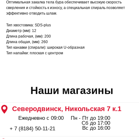
Оптимальная закалка тела бура обеспечивает высокую скорость
Ежедневно с 09:00
Пн - Пт до 19:00
сверления и стойкость к износу, а специальная спираль позволяет
Сб до 17:00
Вс до 16:00
+ 7 (8184) 50-11-21
эффективно отводить шлам.
Северодвинск, Ломоносова 85к2
Тип хвостовика: SDS-plus
Пн - Пт 09:00 - 19:00
Диаметр (мм): 12
Сб - Вс 10:00 - 18:00
Длина рабочая, (мм): 200
+ 7 (911) 562-83-03
Длина общая, (мм): 260
Архангельск, Урицкого 50 к.1
Тип канавки (спирали): широкая U-образная
Тип напайки: плоская с центром
Пн - Пт 09:00 - 19:00
Сб - Вс 10:00 - 18:00
+ 7 (8182) 44-25-40