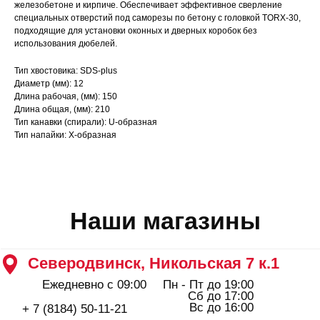
Северодвинск, Никольская 7 к.1
железобетоне и кирпиче. Обеспечивает эффективное сверление
специальных отверстий под саморезы по бетону с головкой TORX-30,
Ежедневно с 09:00
Пн - Пт до 19:00
Сб до 17:00
подходящие для установки оконных и дверных коробок без
Вс до 16:00
+ 7 (8184) 50-11-21
использования дюбелей.
Северодвинск, Ломоносова 85к2
Тип хвостовика: SDS-plus
Пн - Пт 09:00 - 19:00
Диаметр (мм): 12
Сб - Вс 10:00 - 18:00
Длина рабочая, (мм): 150
+ 7 (911) 562-83-03
Длина общая, (мм): 210
Архангельск, Урицкого 50 к.1
Тип канавки (спирали): U-образная
Пн - Пт 09:00 - 19:00
Тип напайки: X-образная
Сб - Вс 10:00 - 18:00
+ 7 (8182) 44-25-40