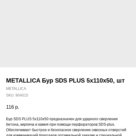
METALLICA Бур SDS PLUS 5х110х50, шт
METALLICA
SKU:
904015
116
р.
Наши магазины
Бур SDS PLUS 5х110х50 предназначен для ударного сверления
бетона, кирпича и камня при помощи перфораторов SDS-plus.
Северодвинск, Никольская 7 к.1
Обеспечивает быстрое и безопасное сверление сквозных отверстий
Ежедневно с 09:00
Пн - Пт до 19:00
для коммуникаций благодаря оптимальной закалке и специальной