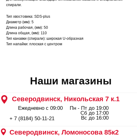
Сб до 17:00
спирали.
Вс до 16:00
+ 7 (8184) 50-11-21
Северодвинск, Ломоносова 85к2
Тип хвостовика: SDS-plus
Диаметр (мм): 5
Пн - Пт 09:00 - 19:00
Сб - Вс 10:00 - 18:00
Длина рабочая, (мм): 50
+ 7 (911) 562-83-03
Длина общая, (мм): 110
Тип канавки (спирали): широкая U-образная
Архангельск, Урицкого 50 к.1
Тип напайки: плоская с центром
Пн - Пт 09:00 - 19:00
Сб - Вс 10:00 - 18:00
+ 7 (8182) 44-25-40