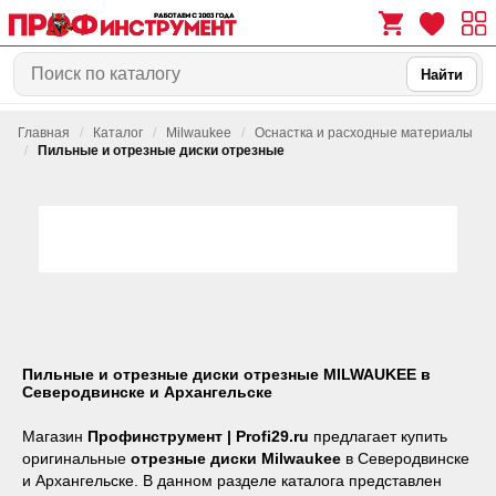
Найти
Главная
/
Каталог
/
Milwaukee
/
Оснастка и расходные материалы
0
0
/
Пильные и отрезные диски отрезные
Пильные и отрезные диски отрезные MILWAUKEE в
Северодвинске и Архангельске
Магазин
Профинструмент | Profi29.ru
предлагает купить
оригинальные
отрезные диски Milwaukee
в Северодвинске
и Архангельске. В данном разделе каталога представлен