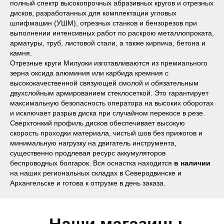
полный спектр высокопрочных абразивных кругов и отрезных
дисков, разработанных для комплектации угловых
шлифмашин (УШМ), отрезных станков и бензорезов при
выполнении интенсивных работ по раскрою металлопроката,
арматуры, труб, листовой стали, а также кирпича, бетона и
камня.
Отрезные круги Милуоки изготавливаются из премиального
зерна оксида алюминия или карбида кремния с
высококачественной связующей смолой и обязательным
двухслойным армированием стеклосеткой. Это гарантирует
Наши магазины
максимальную безопасность оператора на высоких оборотах
и исключает разрыв диска при случайном перекосе в резе.
Северодвинск, Никольская 7 к.1
Сверхтонкий профиль дисков обеспечивает высокую
Ежедневно с 09:00
Пн - Пт до 19:00
скорость проходки материала, чистый шов без прижогов и
Сб до 17:00
Вс до 16:00
+ 7 (8184) 50-11-21
минимальную нагрузку на двигатель инструмента,
существенно продлевая ресурс аккумуляторов
Северодвинск, Ломоносова 85к2
беспроводных болгарок. Вся оснастка находится
в наличии
Пн - Пт 09:00 - 19:00
Сб - Вс 10:00 - 18:00
на наших региональных складах в Северодвинске и
+ 7 (911) 562-83-03
Архангельске и готова к отгрузке в день заказа.
Архангельск, Урицкого 50 к.1
Пн - Пт 09:00 - 19:00
Сб - Вс 10:00 - 18:00
+ 7 (8182) 44-25-40