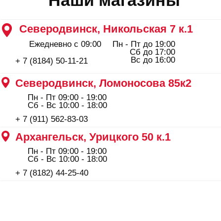
ООО "Профинструмент Плюс" ИНН 2902091377
Сайт носит информационный характер и не является
публичной офертой, определяемой положениями Статьи
437(2) Гражданского кодекса РФ.